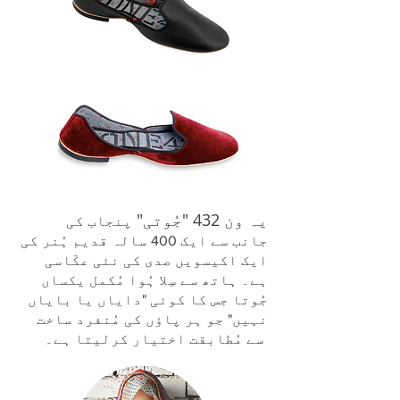
یہ ون 432 "جُوتی"
پنجاب کی
جانب سے ایک 400 سالہ قدیم ہُنر کی
ایک اکیسویں صدی کی نئی عکّاسی
ہے۔ ہاتھ س
ے
سِلا ہُوا مُکمل یکساں
جُوتا جس کا کوئی "دایاں یا بایاں
نہیں" جو ہر پاؤں کی مُنفرد ساخت
سے مُطابقت اختیار کرلیتا ہے۔