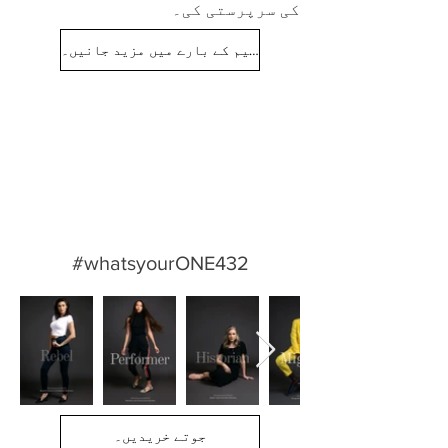
کی سرپرستی کی۔
تعلیم کے بارے میں مزید جانیں۔
#whatsyourONE432
جوتے خریدیں۔