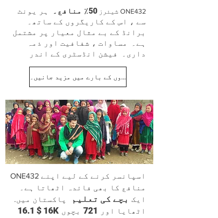
50٪ منافع۔
ہر یونٹ
ONE432 شیئرز
سے ، اس کے کاریگروں کے ساتھ۔
برانڈ کے بے مثال معیار پر مشتمل
ہے۔
مساوات ، شفافیت اور ذمہ
داری۔
فیشن انڈسٹری کے اندر
کاریگروں کے بارے میں مزید جانیں۔
ONE432 اسپانسر کرنے کے لیے اپنے
منافع کا بھی فائدہ اٹھاتا ہے۔
بچے کی تعلیم
ایک
پاکستان میں.
16 $ 16.1K
721
اٹھایا اور
بچوں