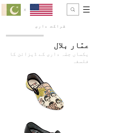
x
شر
اکت داری
عمّار بلال
یکساں حِصّہ داری کے ڈیزائن کا
فلسفہ