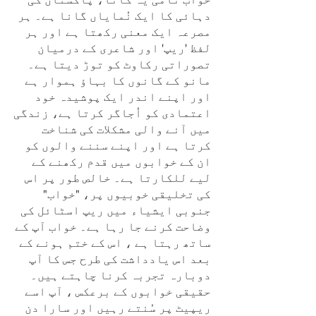
دہائی کا ایک نُمایاں گانا ہے۔ ہر
مصرعہ ایک معنی رکھتا ہے اور ہر
لفظ 'ریپ' اور شاعری کے درمیان
تصوراتی رکاوٹ کو توڑ دیتا ہے۔
مانو کے گانوں کا بہاؤ ہموار ہے
اور اپنے اندر ایک پوشیدہ خود
اعتمادی کو اُجاگر کرتا ہے، زندگی
میں آنے والی مشکلات کی شناخت
کرتا ہے اور اپنے سننے والوں کو
ان کے خوابوں میں قدم رکھنے کے
لیے للکارتا ہے۔ خالص طور پر اس
کی تخلیقی خوبیوں پر، "خواب"
جنوبی ایشیاء میں ریپ اسٹائل کی
وضاحت کرنے جا رہا ہے۔ خواب آپ کے
ساتھ رہتا ہے ، اس کے ختم ہونے کے
بعد اس یادداشت کی طرح جس کا آپ
دوبارہ تجربہ کرنا چاہتے ہیں۔
حقیقی خوابوں کے برعکس ، آپ اسے
ریپیٹ پر سُنتے رہیں اور سارا دن