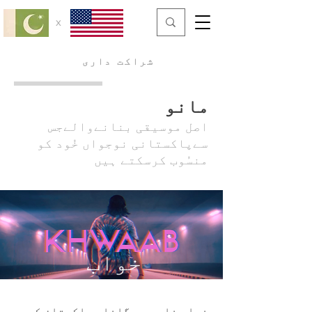
x
شراکت داری
مانو
اصل موسیقی بنانےوالےجس
سےپاکستانی نوجواں خُود کو
منسُوب کرسکتے ہیں
خواب
خواب نامی یہ گانا، پاکستان کی