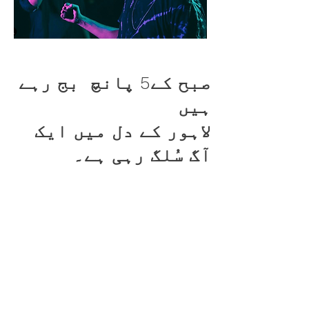
صبح کے5 پانچ بج رہے
ہیں
لاہور کے دل میں ایک
آگ سُلگ رہی ہے۔