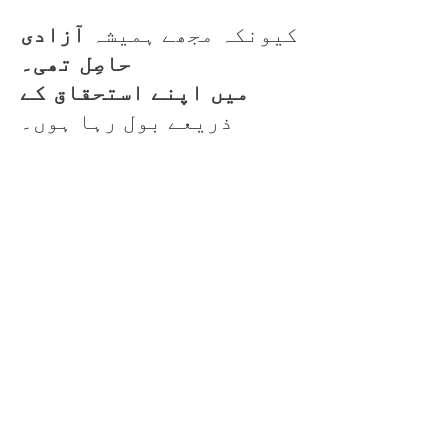
کیونکہ مجھے ہمیشہ
آزادی
حاصِل تھی۔
میں اپنے استحقاق کے
ذریعے بول رہا ہوں۔