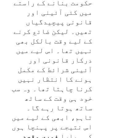
حکومت بنانے کے راستے
میں کئی آئینی اور
قانونی پیچیدگیاں
تھیں۔ لیکن ضائع کرنے
کے لیے وقت بالکل بھی
نہیں تھا۔ اس لیے میں
درکار قانونی اور
آئینی شرائط کے مکمل
ہونے کا انتظار نہیں
کرنا چاہتا تھا۔ وہ سب
خود ہی وقت کے ساتھ
ساتھ ہوتا رہے گا۔
تاہم، ابھی کے لیے میں
اس نتیجے پر پہنچا ہوں
کہ ہمارا
فوری مقصد