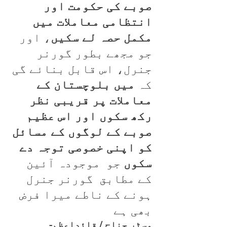
صوبے کی حکومت اور
انتظامی معاملات میں
مکمل حصہ لے سکیں
، اور
جو مجھے بطور گورنر
جنرل، اس قابل بنائے گی
کہ
میں بلوچستان کے
معاملات پر قریبی نظر
رکھ سکوں اور اس عظیم
صوبے کے لوگوں کے مسائل
کو اپنی خصوصی توجہ دے
سکوں
جو موجودہ آئین
کے مطابق گورنر جنرل
ہونے کے ناطے میرا فرض
بھی ہے
-مسٹر جناح / قائداعظم