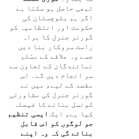
تبھی حاصل ہو سکتا ہے
اگر ہم بلوچستان کی
حکومت اور انتظامیہ کو
گورنر جنرل کا براہ
راست سروکار بنا دیں
جسے وہ علاقے کے مسّلم
نمائندگان کے تعاون سے
سر انجام دیں گے۔ اس
مقصد کے لیے، میں نے
گورنر جنرل کی مشاورتی
کونسل بنانے کا فیصلہ
کیا ہے، ایک
ایسی تنظیم
جو لوگوں کو اس قابل
بنائے گی کہ وہ اپنے