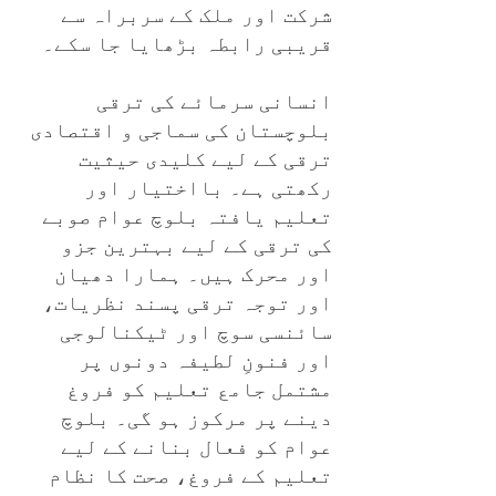
شرکت اور ملک کے سربراہ سے
قریبی رابطہ بڑھایا جا سکے۔
انسانی سرمائے کی ترقی
بلوچستان کی سماجی و اقتصادی
ترقی کے لیے کلیدی حیثیت
رکھتی ہے۔ بااختیار اور
تعلیم یافتہ بلوچ عوام صوبے
کی ترقی کے لیے بہترین جزو
اور محرک ہیں۔ ہمارا دھیان
اور توجہ ترقی پسند نظریات،
سائنسی سوچ اور ٹیکنالوجی
اور فنونِ لطیفہ دونوں پر
مشتمل جامع تعلیم کو فروغ
دینے پر مرکوز ہو گی۔ بلوچ
عوام کو فعال بنانے کے لیے
تعلیم کے فروغ، صحت کا نظام