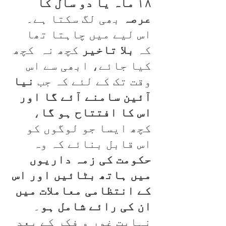
۱۸ ماہ یا دو سال کا
عرصہ
بھی لگ سکتا ہے۔
اس لیے میں چاہتا تھا
کہ
بلا تاخیر
کچھ نہ کچھ
کیا جائے، ابھی سے اس
وقت تک کے لئے کہ جب
نیا
آئین سامنے آئے گا اور
اس کا افتتاح ہو گا
،
کچھ ایسا جو لوگوں کو
اس قابل بنائے کہ وہ
حکومت کی زمہ داریوں
میں ہاتھ بٹائیں اور اس
کے انتظامی معاملات میں
ان کی رائے شامل ہو
۔
نہایت غور و فکر کے بعد