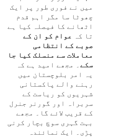
میں نے فوری طور پر ایک
چھوٹا سا مگر اہم قدم
اٹھانے کا فیصلہ کیا ہے
تا کہ
عوام کو
ان کے
صوبے کے انتظامی
معاملات سے منسلک کیا جا
سکے
۔ مجھے امید ہے کہ
یہ امر بلوچستان میں
رہنے والے پاکستانی
شہریوں کو ریاست کے
سربراہ اور گورنر جنرل
کے قریب لائے گا۔ مجھے
بہت گہری سوچ بچار کرنی
پڑی۔ ایک نمائندہ