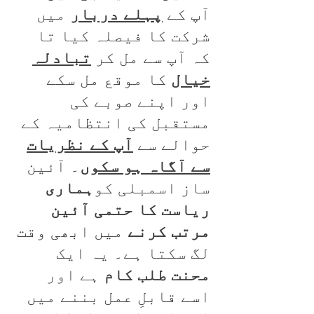
آپ کے
پہلے دربار
میں
شرکت کا فیصلہ کیا تا
کہ آپ سے مل کر
تبادلہ
خیال
کا موقع مل سکے
اور اپنے صوبے کی
مستقبل کی انتظامیہ کے
حوالے سے
آپ کے نظریات
سے آگاہ ہو سکوں
۔ آئین
ساز اسمبلی کو
ہماری
ریاست کا حتمی آئین
مرتب کرنے
میں ابھی وقت
لگ سکتا ہے۔ یہ ایک
محنت طلب کام
ہے اور
اسے قابلِ عمل بننے میں