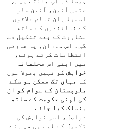
جیسا کہ آپ جانتے ہیں،
حتمی آئین، آئین ساز
اسمبلی ان تمام علاقوں
کے نمائندوں کے ساتھ
مشاورت کے بعد تشکیل دے
گی۔ اس دوران، یہ عارضی
انتظامات کرتے ہوئے،
میں اپنی اس
مخلصانہ
خواہش
کو نہیں بھولا ہوں
کہ
جہاں تک ممکن ہو سکے
بلوچستان کے عوام کو ان
کی اپنی حکومت کے ساتھ
منسلک کیا جائے
۔
دراصل، اسی خواہش کی
تکمیل کے لیے ہی میں نے