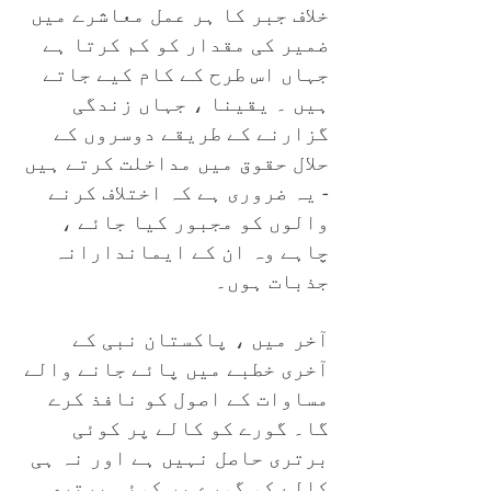
خلاف جبر کا ہر عمل معاشرے میں
ضمیر کی مقدار کو کم کرتا ہے
جہاں اس طرح کے کام کیے جاتے
ہیں
۔ یقینا ، جہاں زندگی
گزارنے کے طریقے دوسروں کے
حلال حقوق میں مداخلت کرتے ہیں
- یہ ضروری ہے کہ اختلاف کرنے
والوں کو مجبور کیا جائے ،
چاہے وہ ان کے ایماندارانہ
جذبات ہوں۔
آخر میں ، پاکستان نبی کے
آخری خطبے میں پائے جانے والے
مساوات کے اصول کو نافذ کرے
گا۔ گورے کو کالے پر کوئی
برتری حاصل نہیں ہے اور نہ ہی
کالے کو گورے پر کوئی برتری