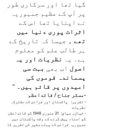
گیا تھا اور سرکاری طور
پر آپ کے عظیم جمہوریہ
نے اپنایا تھا اس کے
اثرات پوری دنیا میں
تھے
، جیسا کہ تاریخ کے
ہر طالب علم کو معلوم
ہے۔ یہ
نظریات
اور یہ
اصول
اب بھی
بہت سی
پسماندہ قوموں کی
امیدوں پر قائم ہیں۔
”
-مسٹر جناح / قائداعظم
- تقریر:
پاکستان اور فرانس کے مشترکہ
نظریات
- خیال، سیاق:
21 جنوری 1948 کو قائداعظم
کو اسناد پیش کرنے کے وقت پاکستان میں
جمہوریہ فرانس کے پہلے سفیر کی تقریر کا