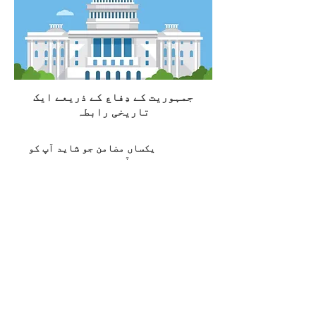
جمہوریت کے دِفاع کے ذریعے ایک
تاریخی رابطہ
یکساں مضامن جو شاید آپ کو
پسند آئیں
خُودمُختار حکومت
کے لیے جدّوجہد
کریں
عُمدہ حکومت