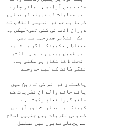
جذبے میں آزادی ، بھائی چارے
اور مساوات کی فریاد کو تسلیم
کرتا ہے جو فرانسیسی انقلاب کے
دوران اٹھائی گئی تھی-لیکن وہ
ایک انقلابی جدوجہد سے بھی
محتاط ہے کیونکہ اگر یہ شدید
اور طویل ہوتی ہے تو یہ اکثر
انحطاط کا شکار ہو سکتی ہے۔
ننگی طاقت کے لیے جدوجہد
پاکستان فرانس کی تاریخ میں
پائے جانے والے ان نظریات کے
ساتھ گہرا تعلق رکھتا
ہے
کیونکہ یہ مساوات اور آزادی
کے وہی نظریات ہیں جنہیں اسلام
نے پچھلی صدیوں میں مسلسل