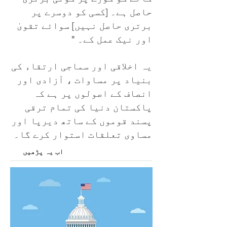
حاصل ہے۔ [کسی کو دوسرے پر
برتری حاصل نہیں] سوائے تقویٰ
اور نیک عمل کے۔ "
یہ اخلاقی اور سماجی ارتقاء کی
بنیاد پر مساوات ، آزادی اور
انصاف کے اصولوں پر ہے کہ
پاکستان دنیا کی تمام ترقی
پسند قوموں کے ساتھ دیرپا اور
مساوی تعلقات استوار کرے گا۔
اب یہ پڑھیں